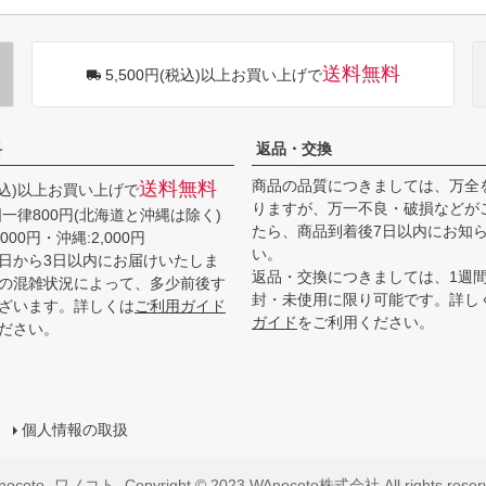
送料無料
5,500円(税込)以上お買い上げで
料
返品・交換
商品の品質につきましては、万全
送料無料
(税込)以上お買い上げで
りますが、万一不良・破損などが
一律800円(北海道と沖縄は除く)
たら、商品到着後7日以内にお知
000円・沖縄:2,000円
い。
日から3日以内にお届けいたしま
返品・交換につきましては、1週
の混雑状況によって、多少前後す
封・未使用に限り可能です。詳し
ざいます。詳しくは
ご利用ガイド
ガイド
をご利用ください。
ださい。
個人情報の取扱
ocoto -ワノコト- Copyright © 2023 WAnocoto株式会社 All rights reser