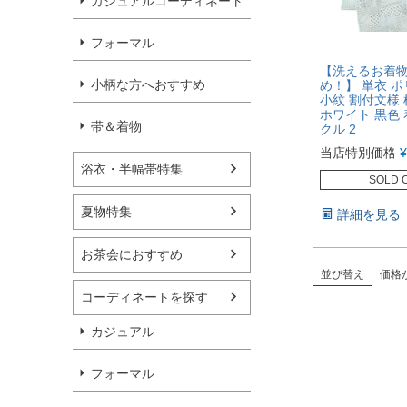
カジュアルコーディネート
フォーマル
【洗えるお着
小柄な方へおすすめ
め！】 単衣 
小紋 割付文様 
ホワイト 黒色 
帯＆着物
クル 2
当店特別価格
¥
浴衣・半幅帯特集
SOLD 
夏物特集
詳細を見る
お茶会におすすめ
並び替え
価格
コーディネートを探す
カジュアル
フォーマル