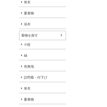
単衣
夏着物
浴衣
着物を探す
小紋
紬
色無地
訪問着・付下げ
単衣
夏着物