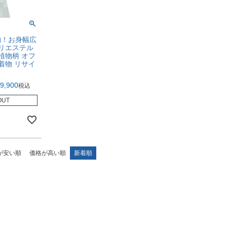
物！お身幅広
ポリエステル
植物柄 オフ
着物 リサイ
9,900
税込
OUT
が安い順
価格が高い順
新着順