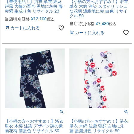
【未使用品！】浴衣 単衣 綿麻
【小柄の方へおすすめ！】浴衣
絣風 大輪の百合 黒地に灰桜 藤
単衣 木綿 注染 スタイリッシュ
赤紫 生成り色 リサイクル 23
な花柄 濃紺地に赤 白色 リサイ
クル 50
当店特別価格
¥
12,100
税込
当店特別価格
¥
7,480
税込
カートに入れる
カートに入れる
【小柄の方へおすすめ！】浴衣
【小柄の方へおすすめ！】浴衣
単衣 木綿 注染 デザイン調の紫
単衣 木綿 注染 朝顔 白地に朱
陽花柄 濃藍色 リサイクル 50
藤 藍濃淡色 リサイクル 50