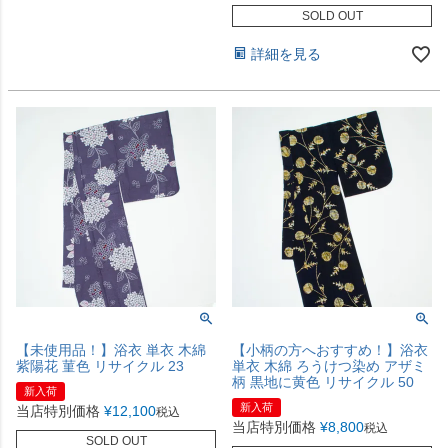
SOLD OUT
詳細を見る
【未使用品！】浴衣 単衣 木綿
【小柄の方へおすすめ！】浴衣
紫陽花 菫色 リサイクル 23
単衣 木綿 ろうけつ染め アザミ
柄 黒地に黄色 リサイクル 50
新入荷
新入荷
当店特別価格
¥
12,100
税込
当店特別価格
¥
8,800
税込
SOLD OUT