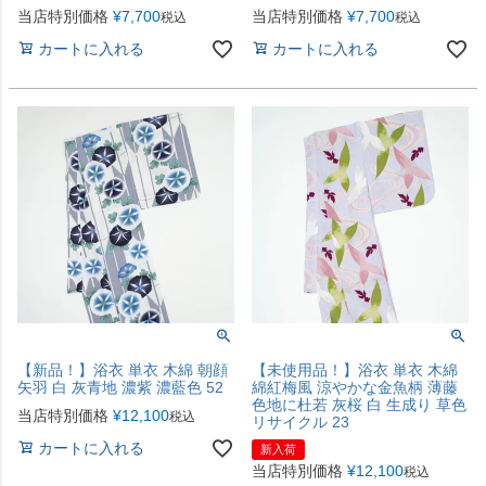
当店特別価格
¥
7,700
当店特別価格
¥
7,700
税込
税込
カートに入れる
カートに入れる
【新品！】浴衣 単衣 木綿 朝顔
【未使用品！】浴衣 単衣 木綿
矢羽 白 灰青地 濃紫 濃藍色 52
綿紅梅風 涼やかな金魚柄 薄藤
色地に杜若 灰桜 白 生成り 草色
当店特別価格
¥
12,100
税込
リサイクル 23
カートに入れる
新入荷
当店特別価格
¥
12,100
税込