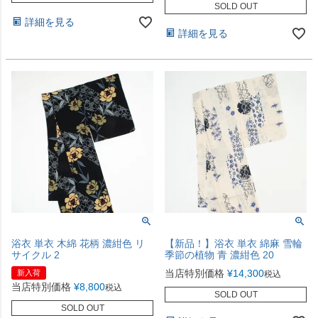
SOLD OUT
詳細を見る
詳細を見る
浴衣 単衣 木綿 花柄 濃紺色 リ
【新品！】浴衣 単衣 綿麻 雪輪
サイクル 2
季節の植物 青 濃紺色 20
当店特別価格
¥
14,300
新入荷
税込
当店特別価格
¥
8,800
税込
SOLD OUT
SOLD OUT