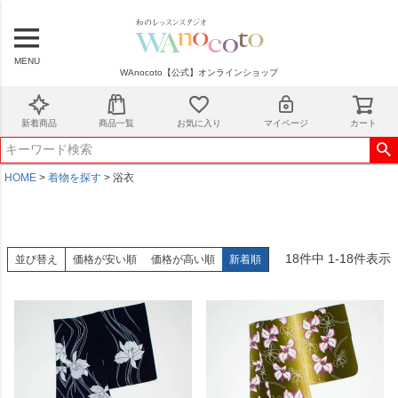
MENU
WAnocoto【公式】オンラインショップ
新着商品
商品一覧
お気に入り
マイページ
カート
HOME
着物を探す
浴衣
18
件中
1
-
18
件表示
並び替え
価格が安い順
価格が高い順
新着順