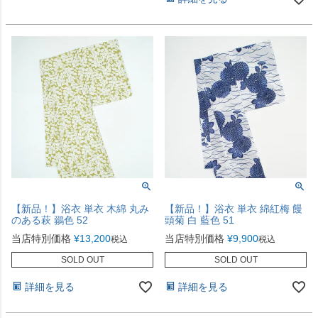
【新品！】浴衣 単衣 木綿 丸み
【新品！】浴衣 単衣 綿紅梅 饅
のある萩 鶸色 52
頭菊 白 藍色 51
当店特別価格
¥
13,200
当店特別価格
¥
9,900
税込
税込
SOLD OUT
SOLD OUT
詳細を見る
詳細を見る