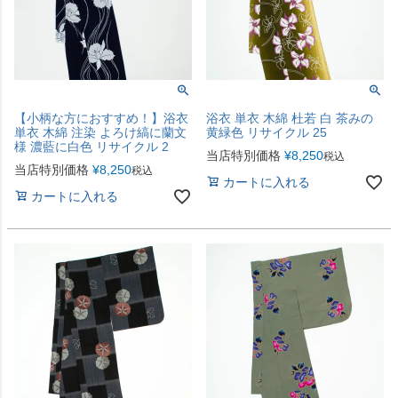
【小柄な方におすすめ！】浴衣
浴衣 単衣 木綿 杜若 白 茶みの
単衣 木綿 注染 よろけ縞に蘭文
黄緑色 リサイクル 25
様 濃藍に白色 リサイクル 2
当店特別価格
¥
8,250
税込
当店特別価格
¥
8,250
税込
カートに入れる
カートに入れる