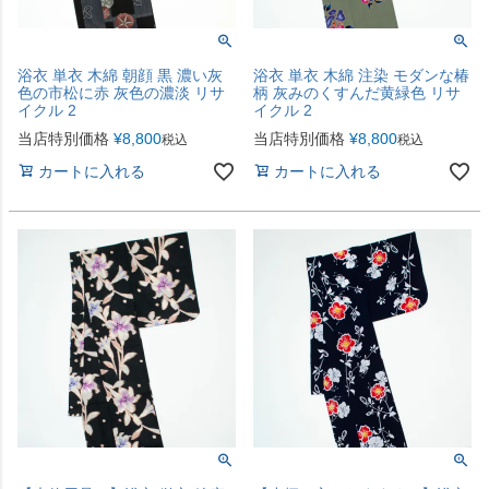
浴衣 単衣 木綿 朝顔 黒 濃い灰
浴衣 単衣 木綿 注染 モダンな椿
色の市松に赤 灰色の濃淡 リサ
柄 灰みのくすんだ黄緑色 リサ
イクル 2
イクル 2
当店特別価格
¥
8,800
当店特別価格
¥
8,800
税込
税込
カートに入れる
カートに入れる