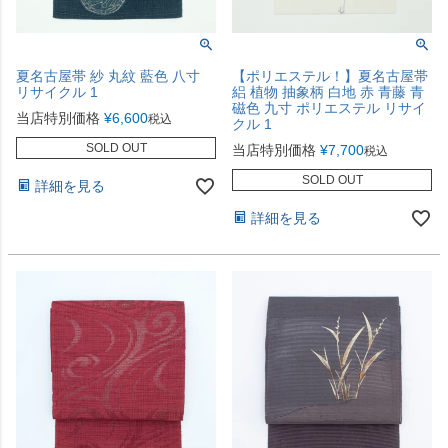
夏名古屋帯 紗 丸紋 藍色 八寸
【ポリエステル！】夏名古屋帯
リサイクル 1
絽 植物 抽象柄 白地 赤 青藤 青
磁色 九寸 ポリエステル リサイ
当店特別価格
¥
6,600
税込
クル 1
SOLD OUT
当店特別価格
¥
7,700
税込
SOLD OUT
詳細を見る
詳細を見る