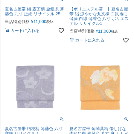
夏名古屋帯 絽 露芝柄 金銀糸 薄
【ポリエステル帯！】夏名古屋
藤色 九寸 正絹 リサイクル 25
帯 絽 涼やかな丸文様 白鼠地に
薄藤 白緑 薄香色 八寸 ポリエス
当店特別価格
¥
11,000
税込
テル リサイクル1
カートに入れる
当店特別価格
¥
11,000
税込
カートに入れる
夏名古屋帯 桔梗柄 薄藤色 八寸
夏名古屋帯 葡萄葉柄 優しげな
交織 リサイクル 1
杏色に白 銀鼠色 八寸 麻 リサイ