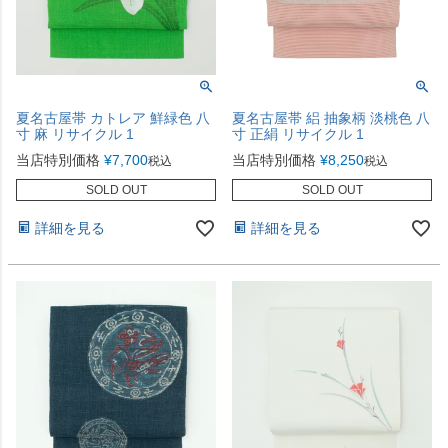
夏名古屋帯 カトレア 鮮緑色 八
夏名古屋帯 絽 抽象柄 淡桃色 八
寸 麻 リサイクル 1
寸 正絹 リサイクル 1
当店特別価格
¥
7,700
当店特別価格
¥
8,250
税込
税込
SOLD OUT
SOLD OUT
詳細を見る
詳細を見る