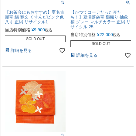
【お茶会にもおすすめ】夏名古
【かつてコーデだった帯た
屋帯 絽 鶴文 くすんだピンク色
ち！】夏洒落袋帯 櫛織り 抽象
八寸 正絹 リサイクル1
柄 グレー マルチカラー 正絹 リ
サイクル 25
当店特別価格
¥
9,900
税込
当店特別価格
¥
22,000
税込
SOLD OUT
SOLD OUT
詳細を見る
詳細を見る