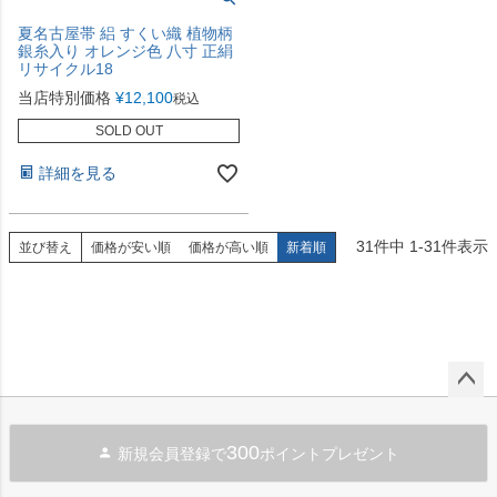
夏名古屋帯 絽 すくい織 植物柄
銀糸入り オレンジ色 八寸 正絹
リサイクル18
当店特別価格
¥
12,100
税込
SOLD OUT
詳細を見る
31
件中
1
-
31
件表示
並び替え
価格が安い順
価格が高い順
新着順
ペー
ジト
300
新規会員登録で
ポイントプレゼント
ップ
へ