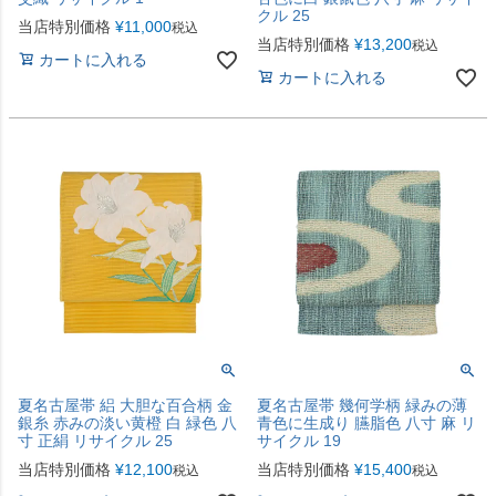
クル 25
当店特別価格
¥
11,000
税込
当店特別価格
¥
13,200
税込
カートに入れる
カートに入れる
夏名古屋帯 絽 大胆な百合柄 金
夏名古屋帯 幾何学柄 緑みの薄
銀糸 赤みの淡い黄橙 白 緑色 八
青色に生成り 臙脂色 八寸 麻 リ
寸 正絹 リサイクル 25
サイクル 19
当店特別価格
¥
12,100
当店特別価格
¥
15,400
税込
税込