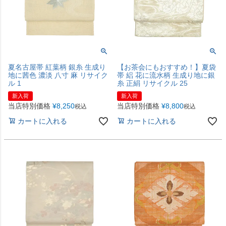
夏名古屋帯 紅葉柄 銀糸 生成り
【お茶会にもおすすめ！】夏袋
地に茜色 濃淡 八寸 麻 リサイク
帯 絽 花に流水柄 生成り地に銀
ル 1
糸 正絹 リサイクル 25
新入荷
新入荷
当店特別価格
¥
8,250
当店特別価格
¥
8,800
税込
税込
カートに入れる
カートに入れる