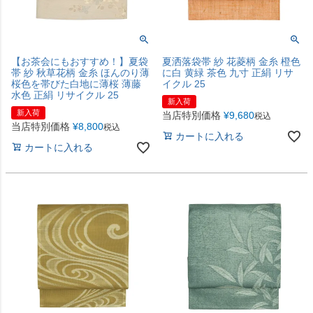
【お茶会にもおすすめ！】夏袋
夏洒落袋帯 紗 花菱柄 金糸 橙色
帯 紗 秋草花柄 金糸 ほんのり薄
に白 黄緑 茶色 九寸 正絹 リサ
桜色を帯びた白地に薄桜 薄藤
イクル 25
水色 正絹 リサイクル 25
新入荷
新入荷
当店特別価格
¥
9,680
税込
当店特別価格
¥
8,800
税込
カートに入れる
カートに入れる