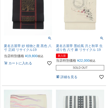
夏名古屋帯 紗 植物と鹿 黒色 八
夏名古屋帯 墨絵風 月と秋草 生
寸 正絹 リサイクル19
成り色 八寸 麻 リサイクル 19
当店特別価格
¥
19,800
新入荷
税込
当店特別価格
¥
22,000
税込
カートに入れる
SOLD OUT
詳細を見る