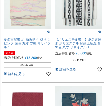
夏名古屋帯 絽 抽象柄 生成りに
【ポリエステル帯！】夏名古屋
ピンク 藤色 九寸 交織 リサイク
帯 ポリエステル 紗献上柄風 白
ル 1
黒色 八寸 リサイクル 1
当店特別価格
¥
8,800
新入荷
税込
当店特別価格
¥
13,200
税込
SOLD OUT
SOLD OUT
詳細を見る
詳細を見る