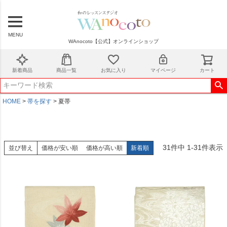
MENU
WAnocoto【公式】オンラインショップ
新着商品
商品一覧
お気に入り
マイページ
カート
HOME
帯を探す
夏帯
31
件中
1
-
31
件表示
並び替え
価格が安い順
価格が高い順
新着順