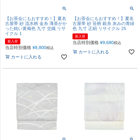
【お茶会にもおすすめ！】夏名
【お茶会にもおすすめ！】夏名
古屋帯 紗 流水柄 金糸 薄茶がか
古屋帯 紗 笹柄 銀糸 灰みの青緑
った鈍い黄褐色 九寸 交織 リサ
色 九寸 正絹 リサイクル 25
イクル 1
新入荷
新入荷
当店特別価格
¥
9,680
税込
当店特別価格
¥
8,800
税込
カートに入れる
カートに入れる