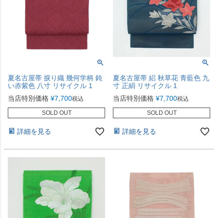
夏名古屋帯 捩り織 幾何学柄 鈍
夏名古屋帯 絽 秋草花 青藍色 九
い赤紫色 八寸 リサイクル 1
寸 正絹 リサイクル 1
当店特別価格
¥
7,700
当店特別価格
¥
7,700
税込
税込
SOLD OUT
SOLD OUT
詳細を見る
詳細を見る