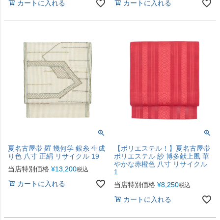
カートに入れる
カートに入れる
夏名古屋帯 羅 幾何学 銀糸 生成
【ポリエステル！】夏名古屋帯
り色 八寸 正絹 リサイクル 19
ポリエステル 紗 博多献上風 華
やかな赤橙色 八寸 リサイクル
当店特別価格
¥
13,200
税込
1
カートに入れる
当店特別価格
¥
8,250
税込
カートに入れる