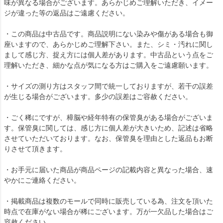
味が異なる場合がございます。あらかじめご理解いただき、イメー
ジが違った等の返品はご遠慮ください。
・この商品は中古品です。商品説明にない染みや傷がある場合も御
座いますので、あらかじめご理解下さい。また、シミ・汚れに関し
まして感じ方、捉え方には個人差があります。中古品という点をご
理解いただき、細かな点が気になる方はご購入をご遠慮願います。
・サイズの測り方はスタッフ間で統一しておりますが、若干の誤差
が生じる場合がございます。多少の誤差はご容赦ください。
・ごく稀にですが、樟脳や経年特有の保管臭がある場合がございま
す。保管臭に関しては、感じ方に個人差が大きいため、記述は省略
させていただいております。なお、保管臭を理由とした返品もお断
りさせて頂きます。
・お手元に届いた商品が商品ページの記載内容と異なった場合、速
やかにご連絡ください。
・掲載商品は複数のモールで同時に販売している為、注文を頂いた
時点で在庫がない場合が稀にございます。万が一欠品した場合はご
容赦ください。