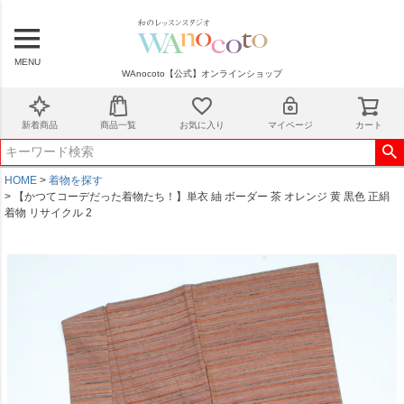
MENU
WAnocoto【公式】オンラインショップ
新着商品
商品一覧
お気に入り
マイページ
カート
HOME
着物を探す
【かつてコーデだった着物たち！】単衣 紬 ボーダー 茶 オレンジ 黄 黒色 正絹
着物 リサイクル 2