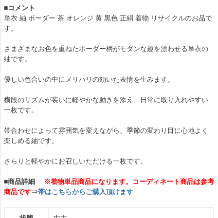
■コメント
単衣 紬 ボーダー 茶 オレンジ 黄 黒色 正絹 着物 リサイクルのお品で
す。
さまざまなお色を重ねたボーダー柄がモダンな趣を漂わせる単衣の
紬です。
優しい色合いの中にメリハリの効いた表情を生みます。
横段のリズムが装いに軽やかな動きを添え、日常に取り入れやすい
一枚です。
帯合わせによって雰囲気を変えながら、季節の変わり目に心地よく
楽しめる紬です。
さらりと軽やかにお召しいただける一枚です。
■商品詳細
※着物単品商品になります。コーディネート商品は参考
商品です
⇒
帯はこちらからご購入頂けます
状態
中古