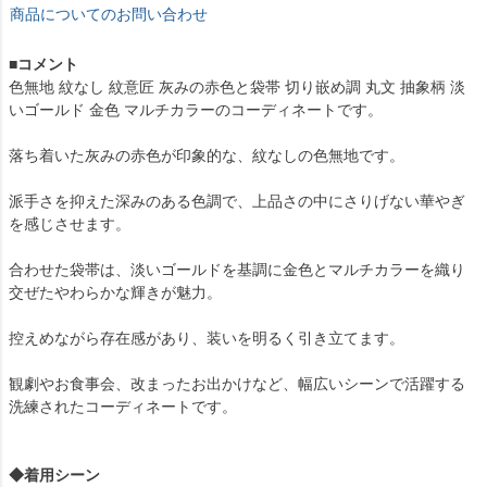
商品についてのお問い合わせ
■コメント
色無地 紋なし 紋意匠 灰みの赤色と袋帯 切り嵌め調 丸文 抽象柄 淡
いゴールド 金色 マルチカラーのコーディネートです。
落ち着いた灰みの赤色が印象的な、紋なしの色無地です。
派手さを抑えた深みのある色調で、上品さの中にさりげない華やぎ
を感じさせます。
合わせた袋帯は、淡いゴールドを基調に金色とマルチカラーを織り
交ぜたやわらかな輝きが魅力。
控えめながら存在感があり、装いを明るく引き立てます。
観劇やお食事会、改まったお出かけなど、幅広いシーンで活躍する
洗練されたコーディネートです。
◆着用シーン