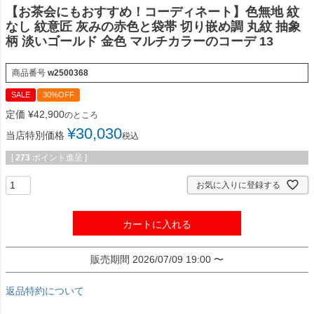
【お茶会にもおすすめ！コーディネート】色無地 紋
なし 紋意匠 灰みの赤色と袋帯 切り嵌め調 丸紋 抽象
柄 淡いゴールド 金色 マルチカラーのコーデ 13
商品番号
w2500368
SALE
30%OFF
定価
¥
42,900
のところ
¥
30,030
当店特別価格
税込
[
273
ポイント進呈 ]
お気に入りに登録する
カートに入れる
販売期間
2026/07/09 19:00
〜
返品特約について