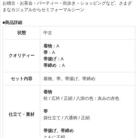
お稽古・お茶会・パーティー・街歩き・ショッピングなど、さまざ
まなカジュアルからセミフォーマルシーン
■商品詳細
状態
中古
着物
：A
帯
：A
クオリティー
帯揚げ
：A
帯締め
：A
セット内容
着物、帯、帯揚げ、帯締め
着物
袷 / 広衿 / 正絹 / 八掛の色：灰みの赤色
帯
仕立て・素材
袋仕立て / 六通柄 / 正絹
帯揚げ、帯締め
ともに正絹