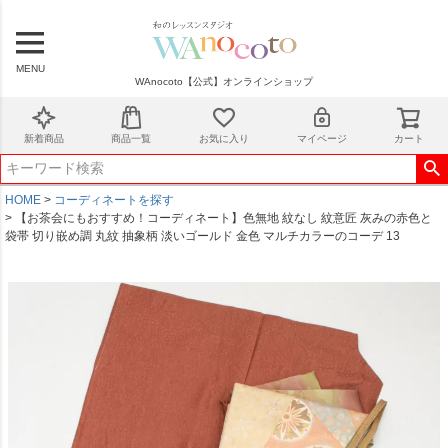
MENU
WAnocoto【公式】オンラインショップ
新着商品
商品一覧
お気に入り
マイページ
カート
HOME
コーディネートを探す
【お茶会にもおすすめ！コーディネート】色無地 紋なし 紋意匠 灰みの赤色と
袋帯 切り嵌め調 丸紋 抽象柄 淡いゴールド 金色 マルチカラーのコーデ 13