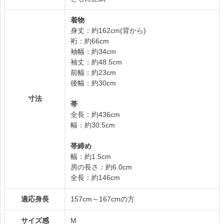
着物
身丈：約162cm(背から)
裄：約66cm
袖幅：約34cm
袖丈：約48.5cm
前幅：約23cm
後幅：約30cm
寸法
帯
全長：約436cm
幅：約30.5cm
帯締め
幅：約1.5cm
房の長さ：約6.0cm
全長：約146cm
適応身長
157cm～167cmの方
サイズ感
M